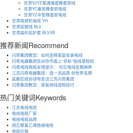
甘肃53YZ普通强度橡套软线
甘肃YC重型橡套软电缆
甘肃YZ中型橡套软电缆
甘肃电焊机电缆 YH
甘肃铝塑线 BLV
甘肃扁形铝护套 BLVVB
推荐新闻
Recommend
闪奇集团教您：如何选择家庭安装电线
闪奇电器集团告诉你市面上“非标”电线潜规则
闪奇电线电缆友情提示： 勿忘电线定期保养
江苏闪奇电器集团：造一流品质 创世界名牌
盐都区政协领导走访江苏闪奇集团
闪奇集团教您：家装用线选购技巧
热门关键词
Keywords
江苏电线电缆
电线电缆厂家
电线电缆品牌
铜芯聚氯乙烯绝缘电缆
电缆价格