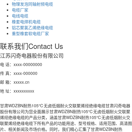
物理发泡同轴射频电缆
电缆厂家
电线电缆
橡套电焊机电缆
铝芯聚氯乙烯绝缘电缆
重型橡套软电缆厂家
联系我们
Contact Us
江苏闪奇电器股份有限公司
电 话：xxxx-00000000
传 真：xxxx-000000
邮 箱：xxxxx.cn
地 址：xxxxxxxxxx
甘肃WDZBN耐热105℃无卤低烟耐火交联聚烯烃绝缘电缆甘肃闪奇电器
股份有限公司为您全面展示甘肃WDZBN耐热105℃无卤低烟耐火交联聚
烯烃绝缘电缆的产品分类，涵盖甘肃WDZBN耐热105℃无卤低烟耐火交
联聚烯烃绝缘电缆下所有产品的功能用途、型号规格、适用范围、高清图
片、相关新闻及市场价格。同时，我们精心汇集了甘肃WDZBN耐热