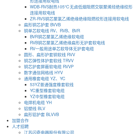
形连接用软电线
WDB-RVS耐热105℃无卤低烟阻燃交联聚烯烃绝缘绞形
连接用软电线
ZR-RVS铜芯聚氯乙烯绝缘绝缘阻燃绞形连接用软电线
扁形铜芯护套 BVVB
铜单芯软电线 RV、RVB、BVR
BVR铜芯聚氯乙烯绝缘软电缆
RVB铜芯聚氯乙烯绝缘扁形无护套软电线
RV一般用途单芯软导体无护套电缆
圆形、扁形护套铜软线 RVV
铜芯弹性体护套软线 TRVV
铜芯护套屏蔽软电缆 RVVP
数字通信网格线 HYV
通用橡套电缆 YZ、YC
53YZ普通强度橡套软线
YC重型橡套软电缆
YZ中型橡套软电缆
电焊机电缆 YH
铝塑线 BLV
扁形铝护套 BLVVB
加盟合作
人才招聘
江苏闪奇电器股份有限公司