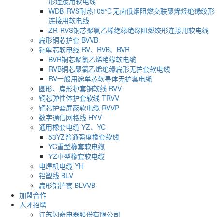
形连接用软电线
WDB-RVS耐热105℃无卤低烟阻燃交联聚烯烃绝缘绞形
连接用软电线
ZR-RVS铜芯聚氯乙烯绝缘绝缘阻燃绞形连接用软电线
扁形铜芯护套 BVVB
铜单芯软电线 RV、RVB、BVR
BVR铜芯聚氯乙烯绝缘软电缆
RVB铜芯聚氯乙烯绝缘扁形无护套软电线
RV一般用途单芯软导体无护套电缆
圆形、扁形护套铜软线 RVV
铜芯弹性体护套软线 TRVV
铜芯护套屏蔽软电缆 RVVP
数字通信网格线 HYV
通用橡套电缆 YZ、YC
53YZ普通强度橡套软线
YC重型橡套软电缆
YZ中型橡套软电缆
电焊机电缆 YH
铝塑线 BLV
扁形铝护套 BLVVB
加盟合作
人才招聘
江苏闪奇电器股份有限公司