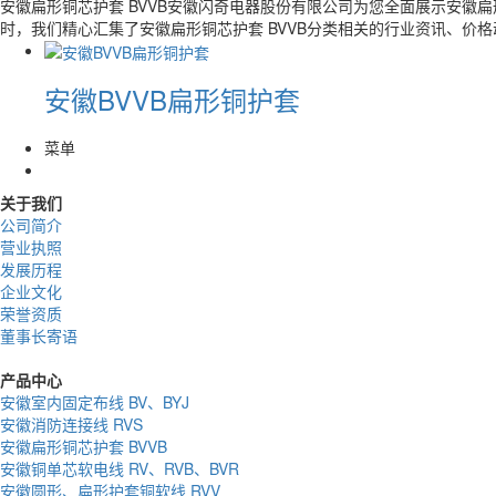
安徽扁形铜芯护套 BVVB安徽闪奇电器股份有限公司为您全面展示安徽扁
时，我们精心汇集了安徽扁形铜芯护套 BVVB分类相关的行业资讯、价
安徽BVVB扁形铜护套
菜单
关于我们
公司简介
营业执照
发展历程
企业文化
荣誉资质
董事长寄语
产品中心
安徽室内固定布线 BV、BYJ
安徽消防连接线 RVS
安徽扁形铜芯护套 BVVB
安徽铜单芯软电线 RV、RVB、BVR
安徽圆形、扁形护套铜软线 RVV