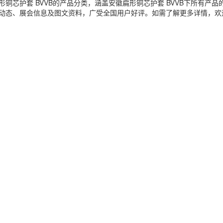
形铜芯护套 BVVB的产品分类，涵盖安徽扁形铜芯护套 BVVB下所有
格动态、展会信息及图文资料，广受全国用户好评。如需了解更多详情，欢