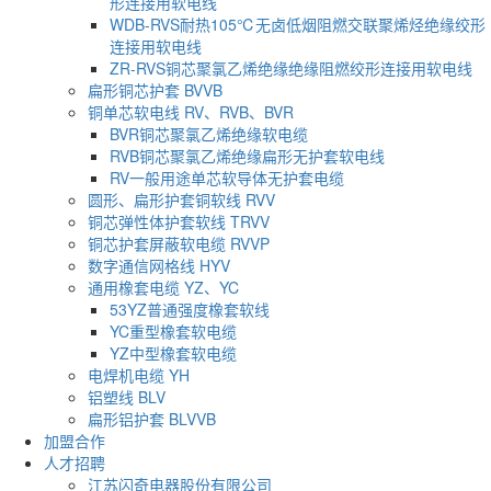
形连接用软电线
WDB-RVS耐热105℃无卤低烟阻燃交联聚烯烃绝缘绞形
连接用软电线
ZR-RVS铜芯聚氯乙烯绝缘绝缘阻燃绞形连接用软电线
扁形铜芯护套 BVVB
铜单芯软电线 RV、RVB、BVR
BVR铜芯聚氯乙烯绝缘软电缆
RVB铜芯聚氯乙烯绝缘扁形无护套软电线
RV一般用途单芯软导体无护套电缆
圆形、扁形护套铜软线 RVV
铜芯弹性体护套软线 TRVV
铜芯护套屏蔽软电缆 RVVP
数字通信网格线 HYV
通用橡套电缆 YZ、YC
53YZ普通强度橡套软线
YC重型橡套软电缆
YZ中型橡套软电缆
电焊机电缆 YH
铝塑线 BLV
扁形铝护套 BLVVB
加盟合作
人才招聘
江苏闪奇电器股份有限公司