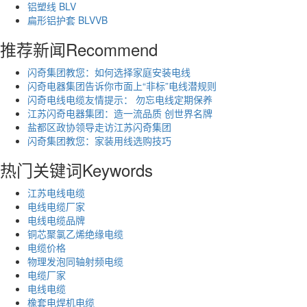
铝塑线 BLV
扁形铝护套 BLVVB
推荐新闻
Recommend
闪奇集团教您：如何选择家庭安装电线
闪奇电器集团告诉你市面上“非标”电线潜规则
闪奇电线电缆友情提示： 勿忘电线定期保养
江苏闪奇电器集团：造一流品质 创世界名牌
盐都区政协领导走访江苏闪奇集团
闪奇集团教您：家装用线选购技巧
热门关键词
Keywords
江苏电线电缆
电线电缆厂家
电线电缆品牌
铜芯聚氯乙烯绝缘电缆
电缆价格
物理发泡同轴射频电缆
电缆厂家
电线电缆
橡套电焊机电缆