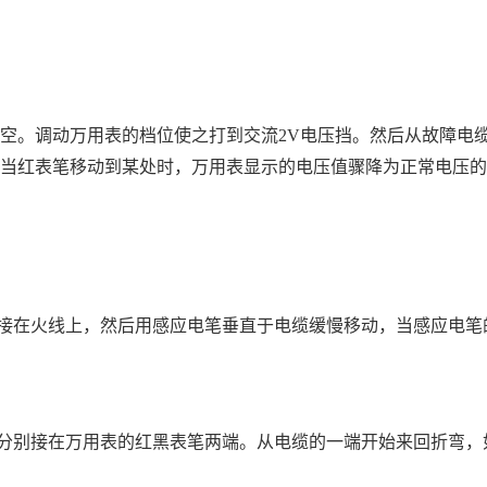
悬空。调动万用表的档位使之打到交流2V电压挡。然后从故障
。当红表笔移动到某处时，万用表显示的电压值骤降为正常电压的1/
接在火线上，然后用感应电笔垂直于电缆缓慢移动，当感应电笔
分别接在万用表的红黑表笔两端。从电缆的一端开始来回折弯，