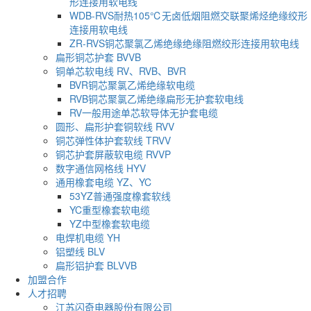
形连接用软电线
WDB-RVS耐热105℃无卤低烟阻燃交联聚烯烃绝缘绞形
连接用软电线
ZR-RVS铜芯聚氯乙烯绝缘绝缘阻燃绞形连接用软电线
扁形铜芯护套 BVVB
铜单芯软电线 RV、RVB、BVR
BVR铜芯聚氯乙烯绝缘软电缆
RVB铜芯聚氯乙烯绝缘扁形无护套软电线
RV一般用途单芯软导体无护套电缆
圆形、扁形护套铜软线 RVV
铜芯弹性体护套软线 TRVV
铜芯护套屏蔽软电缆 RVVP
数字通信网格线 HYV
通用橡套电缆 YZ、YC
53YZ普通强度橡套软线
YC重型橡套软电缆
YZ中型橡套软电缆
电焊机电缆 YH
铝塑线 BLV
扁形铝护套 BLVVB
加盟合作
人才招聘
江苏闪奇电器股份有限公司