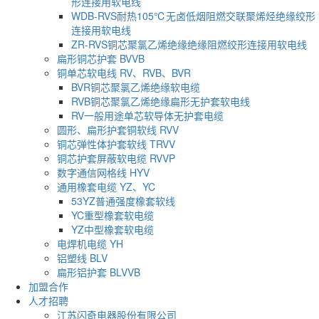
形连接用软电线
WDB-RVS耐热105℃无卤低烟阻燃交联聚烯烃绝缘绞形
连接用软电线
ZR-RVS铜芯聚氯乙烯绝缘绝缘阻燃绞形连接用软电线
扁形铜芯护套 BVVB
铜单芯软电线 RV、RVB、BVR
BVR铜芯聚氯乙烯绝缘软电缆
RVB铜芯聚氯乙烯绝缘扁形无护套软电线
RV一般用途单芯软导体无护套电缆
圆形、扁形护套铜软线 RVV
铜芯弹性体护套软线 TRVV
铜芯护套屏蔽软电缆 RVVP
数字通信网格线 HYV
通用橡套电缆 YZ、YC
53YZ普通强度橡套软线
YC重型橡套软电缆
YZ中型橡套软电缆
电焊机电缆 YH
铝塑线 BLV
扁形铝护套 BLVVB
加盟合作
人才招聘
江苏闪奇电器股份有限公司